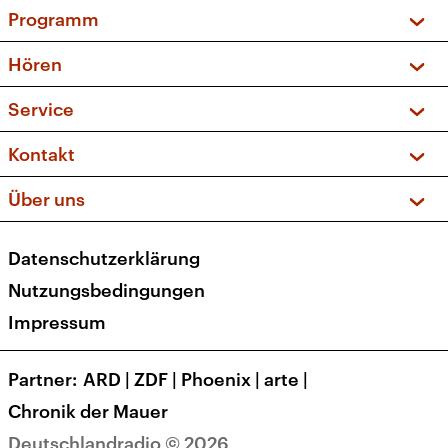
Programm
Vorschau und Rückschau
Hören
Sendungen und Podcasts
Livestream
Service
Musikliste
Frequenzen (UKW + DAB+)
FAQ
Kontakt
Kakadu – Das Kinderprogramm
Apps
Archiv
Hörerservice
Über uns
Newsletter
Social Media
Deutschlandradio
RSS
Datenschutzerklärung
Presse
Veranstaltungen
Nutzungsbedingungen
Karriere
Impressum
Transparenz
Korrekturen und Richtigstellungen
Partner
ARD
|
ZDF
|
Phoenix
|
arte
|
Barrierefreiheit
Chronik der Mauer
Deutschlandradio © 2026