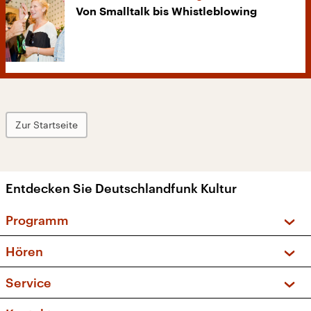
Von Smalltalk bis Whistleblowing
Zur Startseite
Entdecken Sie Deutschlandfunk Kultur
Programm
Vorschau und Rückschau
Hören
Sendungen und Podcasts
Livestream
Service
Musikliste
Frequenzen (UKW + DAB+)
FAQ