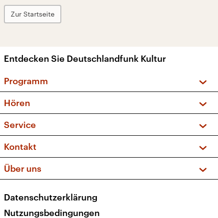
Zur Startseite
Entdecken Sie Deutschlandfunk Kultur
Programm
Vorschau und Rückschau
Hören
Sendungen und Podcasts
Livestream
Service
Musikliste
Frequenzen (UKW + DAB+)
FAQ
Kontakt
Kakadu – Das Kinderprogramm
Apps
Archiv
Hörerservice
Über uns
Newsletter
Social Media
Deutschlandradio
RSS
Datenschutzerklärung
Presse
Veranstaltungen
Nutzungsbedingungen
Karriere