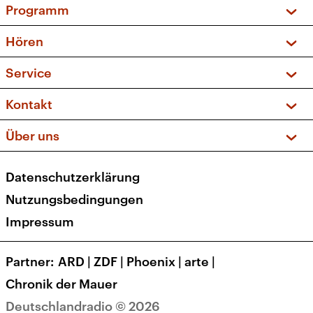
Programm
Vorschau und Rückschau
Hören
Sendungen und Podcasts
Livestream
Service
Musikliste
Frequenzen (UKW + DAB+)
FAQ
Kontakt
Kakadu – Das Kinderprogramm
Apps
Archiv
Hörerservice
Über uns
Newsletter
Social Media
Deutschlandradio
RSS
Datenschutzerklärung
Presse
Veranstaltungen
Nutzungsbedingungen
Karriere
Impressum
Transparenz
Korrekturen und Richtigstellungen
Partner
ARD
|
ZDF
|
Phoenix
|
arte
|
Barrierefreiheit
Chronik der Mauer
Deutschlandradio © 2026