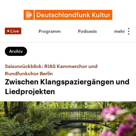
Live
Programm
Podcasts
Archiv
Saisonrückblick: RIAS Kammerchor und
Rundfunkchor Berlin
Zwischen Klangspaziergängen und
Liedprojekten