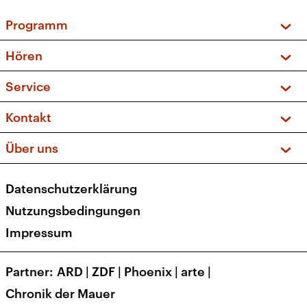
Programm
Vorschau und Rückschau
Hören
Sendungen und Podcasts
Livestream
Service
Musikliste
Frequenzen (UKW + DAB+)
FAQ
Kontakt
Kakadu – Das Kinderprogramm
Apps
Archiv
Hörerservice
Über uns
Newsletter
Social Media
Deutschlandradio
RSS
Datenschutzerklärung
Presse
Veranstaltungen
Nutzungsbedingungen
Karriere
Impressum
Transparenz
Korrekturen und Richtigstellungen
Partner
ARD
|
ZDF
|
Phoenix
|
arte
|
Barrierefreiheit
Chronik der Mauer