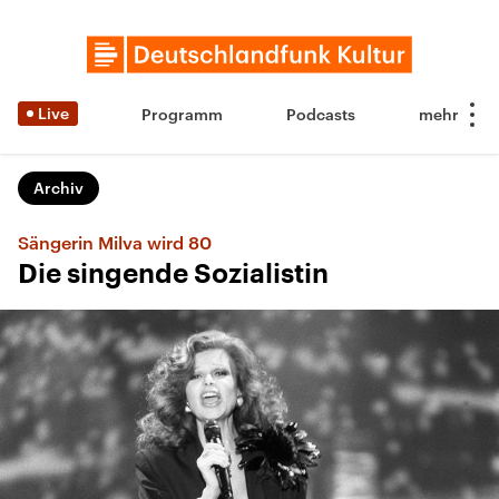
Live
Programm
Podcasts
Archiv
Sängerin Milva wird 80
Die singende Sozialistin