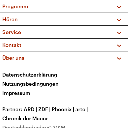
Programm
Vorschau und Rückschau
Hören
Sendungen und Podcasts
Livestream
Service
Musikliste
Frequenzen (UKW + DAB+)
FAQ
Kontakt
Kakadu – Das Kinderprogramm
Apps
Archiv
Hörerservice
Über uns
Newsletter
Social Media
Deutschlandradio
RSS
Datenschutzerklärung
Presse
Veranstaltungen
Nutzungsbedingungen
Karriere
Impressum
Transparenz
Korrekturen und Richtigstellungen
Partner
ARD
|
ZDF
|
Phoenix
|
arte
|
Barrierefreiheit
Chronik der Mauer
Deutschlandradio © 2026