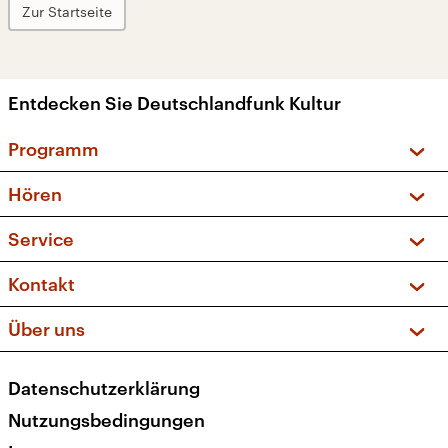
Zur Startseite
Entdecken Sie Deutschlandfunk Kultur
Programm
Vorschau und Rückschau
Hören
Sendungen und Podcasts
Livestream
Service
Musikliste
Frequenzen (UKW + DAB+)
FAQ
Kontakt
Kakadu – Das Kinderprogramm
Apps
Archiv
Hörerservice
Über uns
Newsletter
Social Media
Deutschlandradio
RSS
Datenschutzerklärung
Presse
Veranstaltungen
Nutzungsbedingungen
Karriere