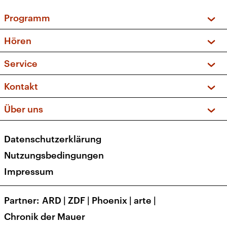
Programm
Vorschau und Rückschau
Hören
Sendungen und Podcasts
Livestream
Service
Musikliste
Frequenzen (UKW + DAB+)
FAQ
Kontakt
Kakadu – Das Kinderprogramm
Apps
Archiv
Hörerservice
Über uns
Newsletter
Social Media
Deutschlandradio
RSS
Datenschutzerklärung
Presse
Veranstaltungen
Nutzungsbedingungen
Karriere
Impressum
Transparenz
Korrekturen und Richtigstellungen
Partner
ARD
|
ZDF
|
Phoenix
|
arte
|
Barrierefreiheit
Chronik der Mauer