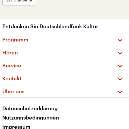
Entdecken Sie Deutschlandfunk Kultur
Programm
Vorschau und Rückschau
Hören
Sendungen und Podcasts
Livestream
Service
Musikliste
Frequenzen (UKW + DAB+)
FAQ
Kontakt
Kakadu – Das Kinderprogramm
Apps
Archiv
Hörerservice
Über uns
Newsletter
Social Media
Deutschlandradio
RSS
Datenschutzerklärung
Presse
Veranstaltungen
Nutzungsbedingungen
Karriere
Impressum