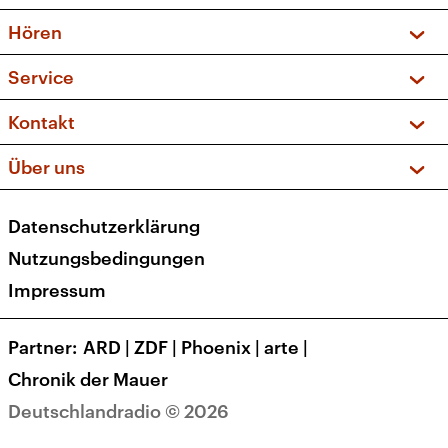
Vorschau und Rückschau
Hören
Sendungen und Podcasts
Livestream
Service
Musikliste
Frequenzen (UKW + DAB+)
FAQ
Kontakt
Kakadu – Das Kinderprogramm
Apps
Archiv
Hörerservice
Über uns
Newsletter
Social Media
Deutschlandradio
RSS
Datenschutzerklärung
Presse
Veranstaltungen
Nutzungsbedingungen
Karriere
Impressum
Transparenz
Korrekturen und Richtigstellungen
Partner
ARD
|
ZDF
|
Phoenix
|
arte
|
Barrierefreiheit
Chronik der Mauer
Deutschlandradio © 2026