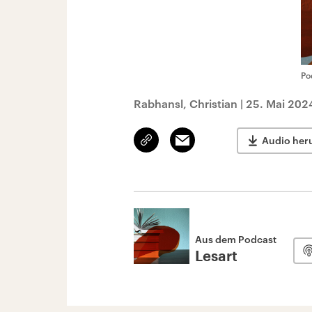
Po
Rabhansl, Christian
|
25. Mai 202
Link
Email
Audio her
kopieren/teilen
Aus dem Podcast
Lesart