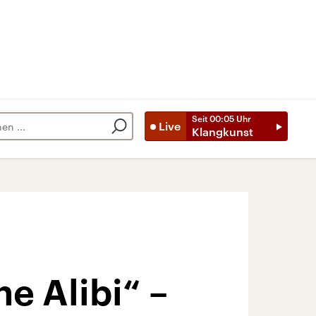
Seit
00:05
Uhr
Live
Klangkunst
e Alibi“ –