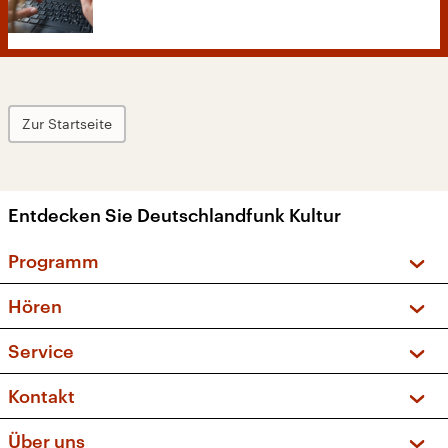
Zur Startseite
Entdecken Sie Deutschlandfunk Kultur
Programm
Vorschau und Rückschau
Hören
Sendungen und Podcasts
Livestream
Service
Musikliste
Frequenzen (UKW + DAB+)
FAQ
Kontakt
Kakadu – Das Kinderprogramm
Apps
Archiv
Hörerservice
Über uns