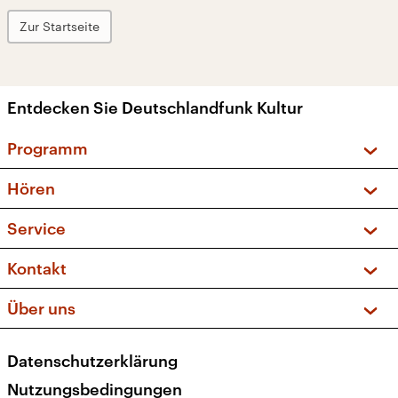
Zur Startseite
Entdecken Sie Deutschlandfunk Kultur
Programm
Vorschau und Rückschau
Hören
Sendungen und Podcasts
Livestream
Service
Musikliste
Frequenzen (UKW + DAB+)
FAQ
Kontakt
Kakadu – Das Kinderprogramm
Apps
Archiv
Hörerservice
Über uns
Newsletter
Social Media
Deutschlandradio
RSS
Datenschutzerklärung
Presse
Veranstaltungen
Nutzungsbedingungen