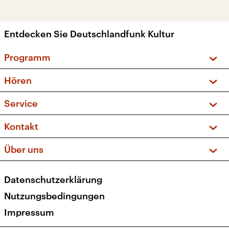
Entdecken Sie Deutschlandfunk Kultur
Programm
Vorschau und Rückschau
Hören
Sendungen und Podcasts
Livestream
Service
Musikliste
Frequenzen (UKW + DAB+)
FAQ
Kontakt
Kakadu – Das Kinderprogramm
Apps
Archiv
Hörerservice
Über uns
Newsletter
Social Media
Deutschlandradio
RSS
Datenschutzerklärung
Presse
Veranstaltungen
Nutzungsbedingungen
Karriere
Impressum
Transparenz