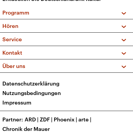
Programm
Vorschau und Rückschau
Hören
Sendungen und Podcasts
Livestream
Service
Musikliste
Frequenzen (UKW + DAB+)
FAQ
Kontakt
Kakadu – Das Kinderprogramm
Apps
Archiv
Hörerservice
Über uns
Newsletter
Social Media
Deutschlandradio
RSS
Datenschutzerklärung
Presse
Veranstaltungen
Nutzungsbedingungen
Karriere
Impressum
Transparenz
Korrekturen und Richtigstellungen
Partner
ARD
|
ZDF
|
Phoenix
|
arte
|
Barrierefreiheit
Chronik der Mauer