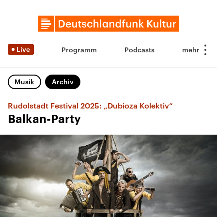
Live
Programm
Podcasts
Musik
Archiv
Rudolstadt Festival 2025: „Dubioza Kolektiv“
Balkan-Party