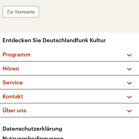
Zur Startseite
Entdecken Sie Deutschlandfunk Kultur
Programm
Vorschau und Rückschau
Hören
Sendungen und Podcasts
Livestream
Service
Musikliste
Frequenzen (UKW + DAB+)
FAQ
Kontakt
Kakadu – Das Kinderprogramm
Apps
Archiv
Hörerservice
Über uns
Newsletter
Social Media
Deutschlandradio
RSS
Datenschutzerklärung
Presse
Veranstaltungen
Nutzungsbedingungen