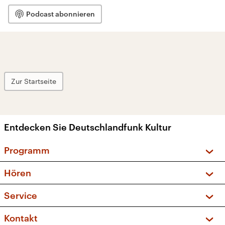
Podcast abonnieren
Zur Startseite
Entdecken Sie Deutschlandfunk Kultur
Programm
Vorschau und Rückschau
Hören
Sendungen und Podcasts
Livestream
Service
Musikliste
Frequenzen (UKW + DAB+)
FAQ
Kontakt
Kakadu – Das Kinderprogramm