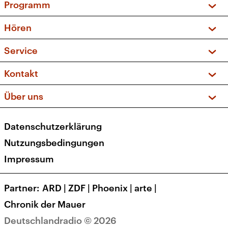
Programm
Vorschau und Rückschau
Hören
Sendungen und Podcasts
Livestream
Service
Musikliste
Frequenzen (UKW + DAB+)
FAQ
Kontakt
Kakadu – Das Kinderprogramm
Apps
Archiv
Hörerservice
Über uns
Newsletter
Social Media
Deutschlandradio
RSS
Datenschutzerklärung
Presse
Veranstaltungen
Nutzungsbedingungen
Karriere
Impressum
Transparenz
Korrekturen und Richtigstellungen
Partner
ARD
|
ZDF
|
Phoenix
|
arte
|
Barrierefreiheit
Chronik der Mauer
Deutschlandradio © 2026