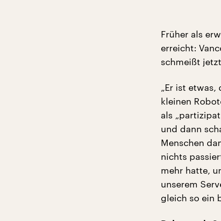
Früher als erw
erreicht: Vanc
schmeißt jetz
„Er ist etwas,
kleinen Robot
als „partizipa
und dann scha
Menschen dami
nichts passie
mehr hatte, u
unserem Serve
gleich so ein 