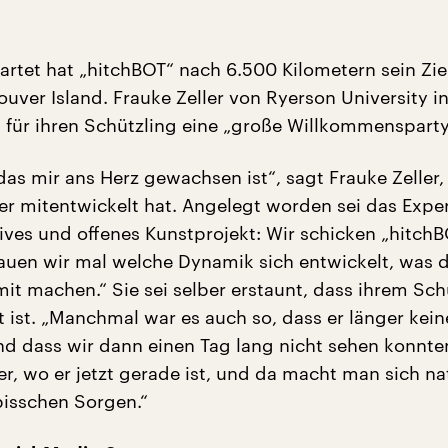
artet hat „hitchBOT“ nach 6.500 Kilometern sein Zie
ouver Island. Frauke Zeller von Ryerson University i
t für ihren Schützling eine „große Willkommensparty
 das mir ans Herz gewachsen ist“, sagt Frauke Zeller,
er mitentwickelt hat. Angelegt worden sei das Expe
tives und offenes Kunstprojekt: Wir schicken „hitchB
uen wir mal welche Dynamik sich entwickelt, was d
t machen.“ Sie sei selber erstaunt, dass ihrem Sch
rt ist. „Manchmal war es auch so, dass er länger kei
nd dass wir dann einen Tag lang nicht sehen konnte
r, wo er jetzt gerade ist, und da macht man sich na
bisschen Sorgen.“