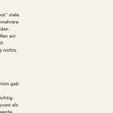
ot“ viele
 mehrere
 den
lfen wir
ch
g nichts
ation gab
ichtig
usst als
werde.