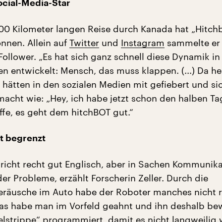
ocial-Media-Star
500 Kilometer langen Reise durch Kanada hat „Hitchb
nen. Allein auf
Twitter
und
Instagram
sammelte er
ollower. „Es hat sich ganz schnell diese Dynamik in
n entwickelt: Mensch, das muss klappen. (...) Da he
le hätten in den sozialen Medien mit gefiebert und si
cht wie: „Hey, ich habe jetzt schon den halben Ta
ffe, es geht dem hitchBOT gut.“
t begrenzt
richt recht gut Englisch, aber in Sachen Kommunik
er Probleme, erzählt Forscherin Zeller. Durch die
räusche im Auto habe der Roboter manches nicht r
as habe man im Vorfeld geahnt und ihn deshalb bew
elstrippe“ programmiert, damit es nicht langweilig 