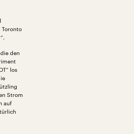
l
n Toronto
“.
 die den
riment
OT“ los
ie
ützling
nen Strom
n auf
türlich