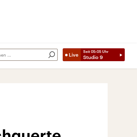
Seit
05:05
Uhr
Live
Studio 9
chquerte