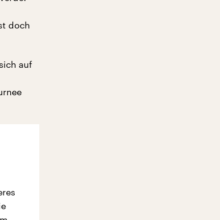
st doch
sich auf
urnee
eres
ie
em