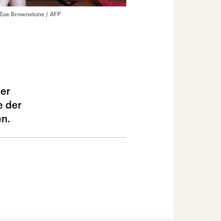
Zoe Brownstone / AFP
per
e der
en.