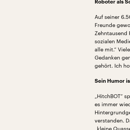
Roboter als S
Auf seiner 6.
Freunde gewon
Zehntausend F
sozialen Medie
alle mit.“ Vie
Gedanken gema
gehört. Ich ho
Sein Humor is
„HitchBOT“ sp
es immer wied
Hintergrundge
verstanden. D
„kleine Quass