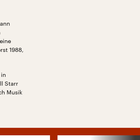
dann
n
eine
rst 1988,
 in
l Starr
ch Musik