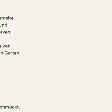
mmelte
 und
erven:
m von
en Garten
schmückt.