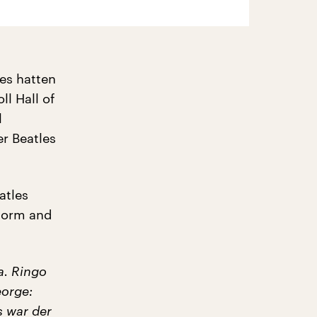
les hatten
ll Hall of
l
r Beatles
atles
Storm and
a. Ringo
eorge:
s war der