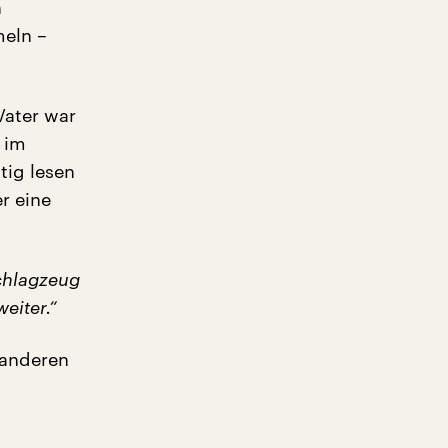
n
meln –
Vater war
g im
tig lesen
r eine
Schlagzeug
eiter.“
t anderen