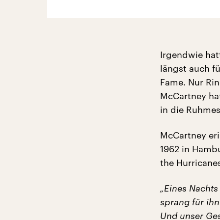
Irgendwie hat
längst auch fü
Fame. Nur Ring
McCartney hat
in die Ruhme
McCartney eri
1962 in Hambu
the Hurricanes
„Eines Nachts
sprang für ihn
Und unser Ges