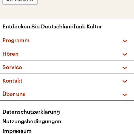
Entdecken Sie Deutschlandfunk Kultur
Programm
Vorschau und Rückschau
Hören
Sendungen und Podcasts
Livestream
Service
Musikliste
Frequenzen (UKW + DAB+)
FAQ
Kontakt
Kakadu – Das Kinderprogramm
Apps
Archiv
Hörerservice
Über uns
Newsletter
Social Media
Deutschlandradio
RSS
Datenschutzerklärung
Presse
Veranstaltungen
Nutzungsbedingungen
Karriere
Impressum
Transparenz