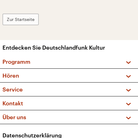
Zur Startseite
Entdecken Sie Deutschlandfunk Kultur
Programm
Vorschau und Rückschau
Hören
Sendungen und Podcasts
Livestream
Service
Musikliste
Frequenzen (UKW + DAB+)
FAQ
Kontakt
Kakadu – Das Kinderprogramm
Apps
Archiv
Hörerservice
Über uns
Newsletter
Social Media
Deutschlandradio
RSS
Datenschutzerklärung