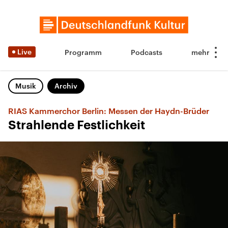
Live
Programm
Podcasts
Musik
Archiv
RIAS Kammerchor Berlin: Messen der Haydn-Brüder
Strahlende Festlichkeit