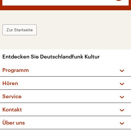
Zur Startseite
Entdecken Sie Deutschlandfunk Kultur
Programm
Vorschau und Rückschau
Hören
Sendungen und Podcasts
Livestream
Service
Musikliste
Frequenzen (UKW + DAB+)
FAQ
Kontakt
Kakadu – Das Kinderprogramm
Apps
Archiv
Hörerservice
Über uns
Newsletter
Social Media