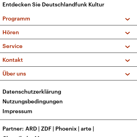
Entdecken Sie Deutschlandfunk Kultur
Programm
Vorschau und Rückschau
Hören
Sendungen und Podcasts
Livestream
Service
Musikliste
Frequenzen (UKW + DAB+)
FAQ
Kontakt
Kakadu – Das Kinderprogramm
Apps
Archiv
Hörerservice
Über uns
Newsletter
Social Media
Deutschlandradio
RSS
Datenschutzerklärung
Presse
Veranstaltungen
Nutzungsbedingungen
Karriere
Impressum
Transparenz
Korrekturen und Richtigstellungen
Partner
ARD
|
ZDF
|
Phoenix
|
arte
|
Barrierefreiheit