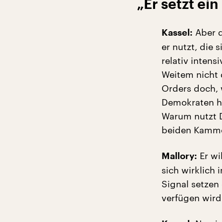
„Er setzt ei
Aber d
Kassel:
er nutzt, die
relativ intens
Weitem nicht 
Orders doch, 
Demokraten h
Warum nutzt D
beiden Kamme
Er wi
Mallory:
sich wirklich
Signal setzen
verfügen wird