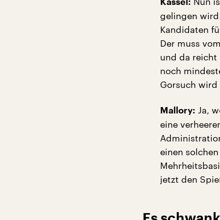
Nun is
Kassel:
gelingen wird
Kandidaten fü
Der muss vom 
und da reicht
noch mindest
Gorsuch wird 
Ja, w
Mallory:
eine verheere
Administratio
einen solchen
Mehrheitsbasi
jetzt den Spi
„Es schwank