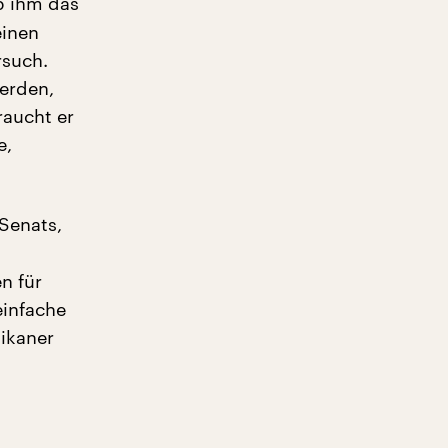
ob ihm das
einen
rsuch.
erden,
raucht er
e,
 Senats,
n für
einfache
likaner