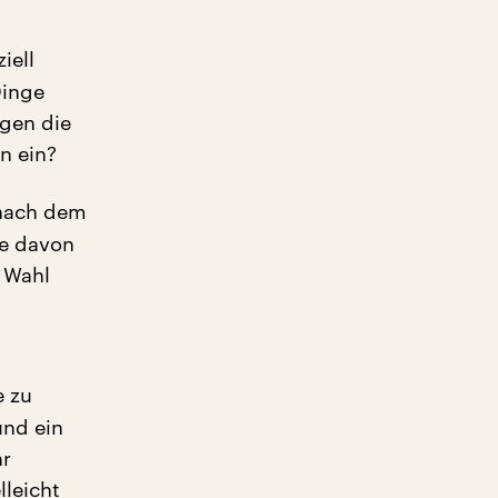
iell
Dinge
agen die
n ein?
 nach dem
he davon
e Wahl
e zu
und ein
hr
lleicht