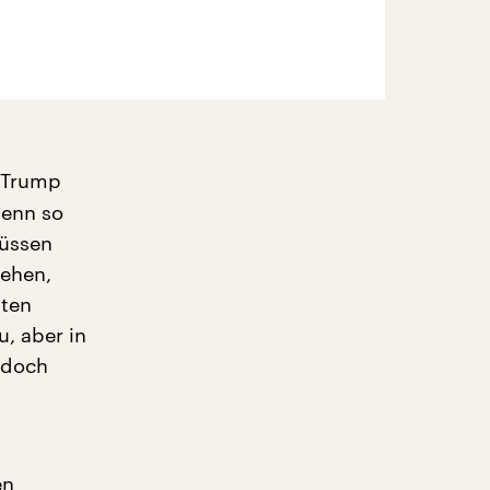
 Trump
denn so
müssen
ehen,
nten
u, aber in
 doch
en