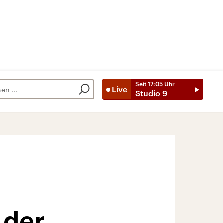
Seit
17:05
Uhr
Live
Studio 9
 der