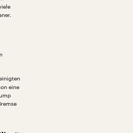
iele
aner.
im
einigten
hon eine
Trump
 Bremse