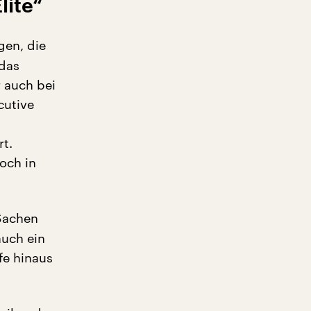
lite“
gen, die
 das
r auch bei
cutive
t.
och in
 Sachen
auch ein
fe hinaus