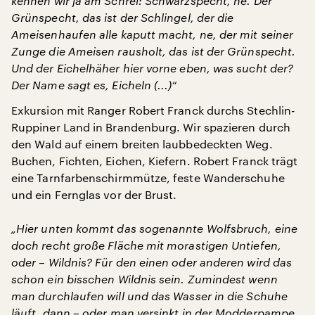
kennen wir ja am Schrei: Schwarzspecht, ne. Der
Grünspecht, das ist der Schlingel, der die
Ameisenhaufen alle kaputt macht, ne, der mit seiner
Zunge die Ameisen rausholt, das ist der Grünspecht.
Und der Eichelhäher hier vorne eben, was sucht der?
Der Name sagt es, Eicheln (...)“
Exkursion mit Ranger Robert Franck durchs Stechlin-
Ruppiner Land in Brandenburg. Wir spazieren durch
den Wald auf einem breiten laubbedeckten Weg.
Buchen, Fichten, Eichen, Kiefern. Robert Franck trägt
eine Tarnfarbenschirmmütze, feste Wanderschuhe
und ein Fernglas vor der Brust.
„Hier unten kommt das sogenannte Wolfsbruch, eine
doch recht große Fläche mit morastigen Untiefen,
oder – Wildnis? Für den einen oder anderen wird das
schon ein bisschen Wildnis sein. Zumindest wenn
man durchlaufen will und das Wasser in die Schuhe
läuft, dann – oder man versinkt in der Modderpampe,