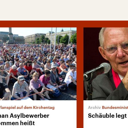
Planspiel auf dem Kirchentag
Bundesminist
man Asylbewerber
Schäuble legt 
ommen heißt