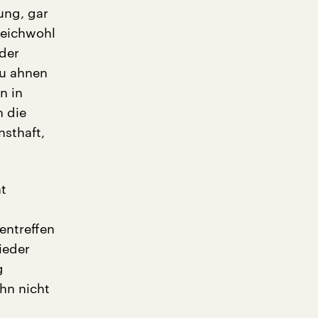
ung, gar
leichwohl
der
zu ahnen
n in
n die
nsthaft,
ht
entreffen
ieder
g
hn nicht