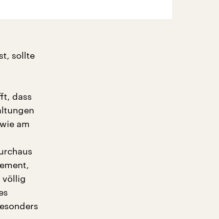
t, sollte
ft, dass
altungen
 wie am
durchaus
gement,
völlig
es
besonders