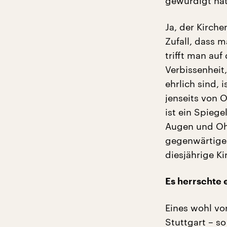
gewürdigt hat
Ja, der Kirche
Zufall, dass 
trifft man au
Verbissenheit
ehrlich sind, 
jenseits von 
ist ein Spieg
Augen und Ohr
gegenwärtige
diesjährige Ki
Es herrschte 
Eines wohl vor
Stuttgart – so