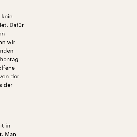
 kein
et. Dafür
an
nn wir
genden
chentag
offene
von der
s der
t in
st. Man