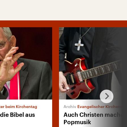
er beim Kirchentag
Evangelischer Kirchentag
die Bibel aus
Auch Christen machen
Popmusik