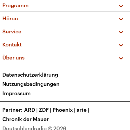
Programm
Vorschau und Rückschau
Hören
Sendungen und Podcasts
Livestream
Service
Musikliste
Frequenzen (UKW + DAB+)
FAQ
Kontakt
Kakadu – Das Kinderprogramm
Apps
Archiv
Hörerservice
Über uns
Newsletter
Social Media
Deutschlandradio
RSS
Datenschutzerklärung
Presse
Veranstaltungen
Nutzungsbedingungen
Karriere
Impressum
Transparenz
Korrekturen und Richtigstellungen
Partner
ARD
|
ZDF
|
Phoenix
|
arte
|
Barrierefreiheit
Chronik der Mauer
Deutschlandradio © 2026