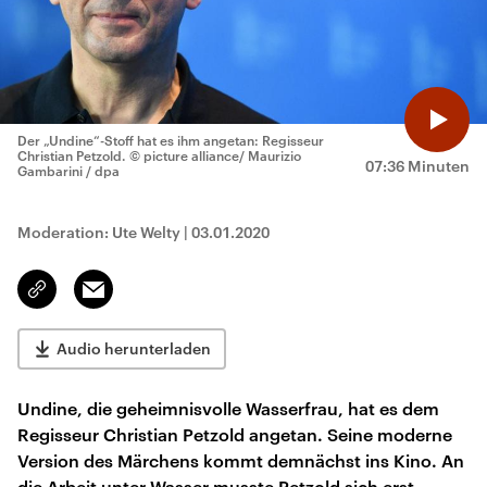
Der „Undine“-Stoff hat es ihm angetan: Regisseur
Christian Petzold.
© picture alliance/ Maurizio
07:36 Minuten
Gambarini / dpa
Moderation: Ute Welty
|
03.01.2020
Email
Link
kopieren/teilen
Audio herunterladen
Undine, die geheimnisvolle Wasserfrau, hat es dem
Regisseur Christian Petzold angetan. Seine moderne
Version des Märchens kommt demnächst ins Kino. An
die Arbeit unter Wasser musste Petzold sich erst