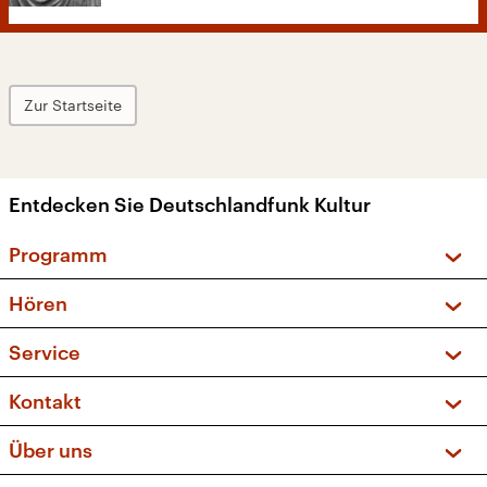
Zur Startseite
Entdecken Sie Deutschlandfunk Kultur
Programm
Vorschau und Rückschau
Hören
Sendungen und Podcasts
Livestream
Service
Musikliste
Frequenzen (UKW + DAB+)
FAQ
Kontakt
Kakadu – Das Kinderprogramm
Apps
Archiv
Hörerservice
Über uns
Newsletter
Social Media