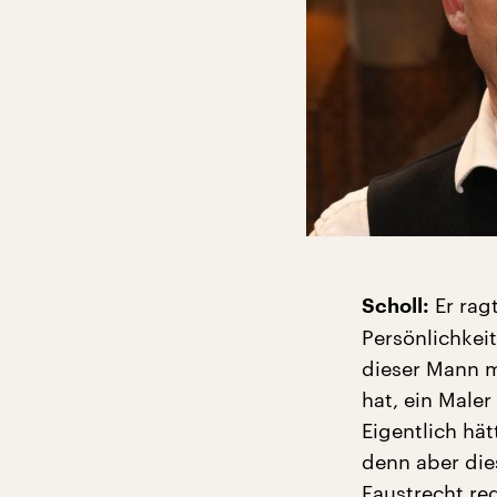
Er ragt
Scholl:
Persönlichkei
dieser Mann m
hat, ein Maler
Eigentlich hä
denn aber dies
Faustrecht reg