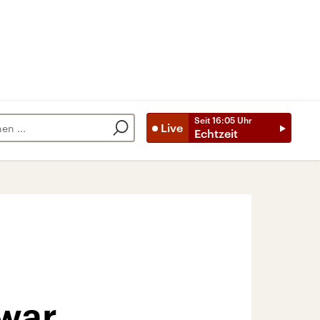
Seit
16:05
Uhr
Live
Echtzeit
 war