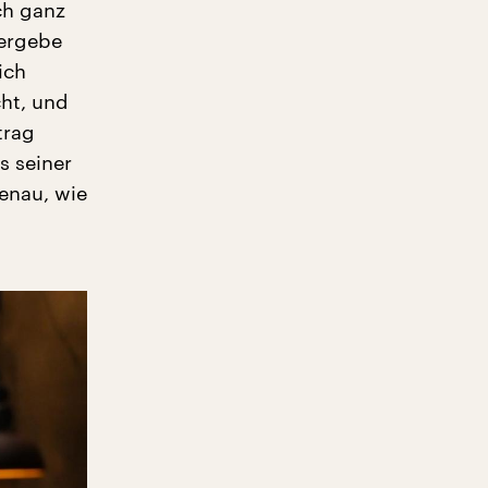
ch ganz
bergebe
ich
cht, und
trag
s seiner
enau, wie