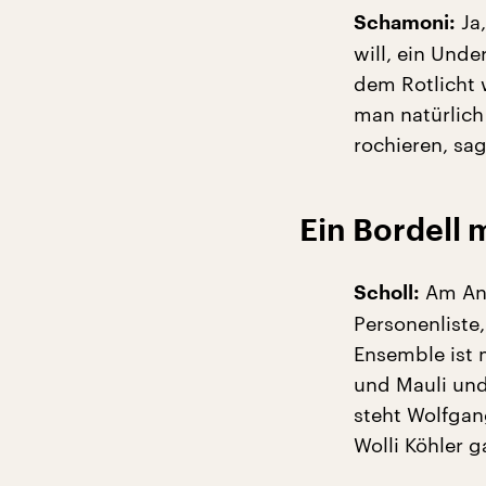
Ja,
Schamoni:
will, ein Und
dem Rotlicht w
man natürlich
rochieren, sa
Ein Bordell m
Am Anf
Scholl:
Personenliste,
Ensemble ist
und Mauli und
steht Wolfgang
Wolli Köhler g