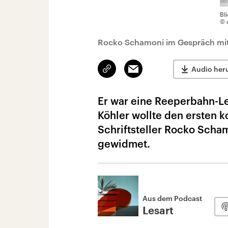
Bl
© 
Rocko Schamoni im Gespräch mit
Link
Email
Audio her
kopieren/teilen
Er war eine Reeperbahn-Le
Köhler wollte den ersten 
Schriftsteller Rocko Scha
gewidmet.
Aus dem Podcast
Lesart