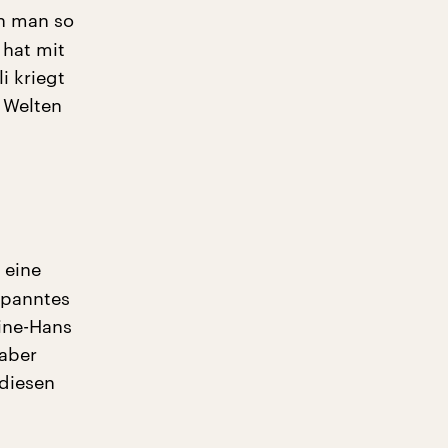
nn man so
 hat mit
i kriegt
 Welten
 eine
espanntes
ine-Hans
 aber
 diesen