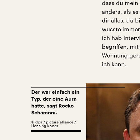
dass du mein 
anders, als e
dir alles, du 
wusste immer n
ich hab Inter
begriffen, mit
Wohnung geret
ich kann.
Der war einfach ein
Typ, der eine Aura
hatte, sagt Rocko
Schamoni.
©
dpa / picture alliance /
Henning Kaiser