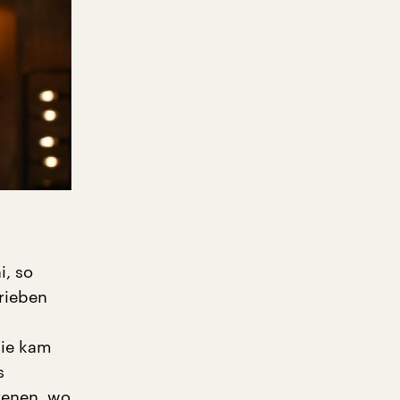
i, so
hrieben
Wie kam
s
Szenen, wo