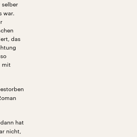
 selber
s war.
r
ischen
ert, das
ichtung
 so
 mit
gestorben
 Roman
 dann hat
ar nicht,