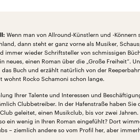
Wenn man von Allround-Künstlern und -Könnern s
l:
hland, dann steht er ganz vorne als Musiker, Schausp
nd immer wieder Schriftsteller von schmissigen Büc
ein neues, einen Roman über die „Große Freiheit“. U
 das Buch und erzählt natürlich von der Reeperbahn
t wohnt Rocko Schamoni schon lange.
hlung Ihrer Talente und Interessen und Beschäftigun
ämlich Clubbetreiber. In der Hafenstraße haben Sie 
Club geleitet, einen Musikclub, bis vor zwei Jahren
 so ein wenig in Ihren Roman eingefühlt? Dort wimme
ubs – ziemlich andere so vom Profil her, aber immerh