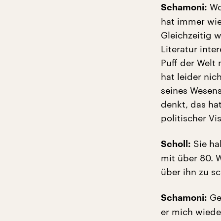
Wol
Schamoni:
hat immer wie
Gleichzeitig wa
Literatur int
Puff der Welt 
hat leider nic
seines Wesens.
denkt, das ha
politischer Vi
Sie ha
Scholl:
mit über 80. 
über ihn zu s
Ge
Schamoni:
er mich wieder