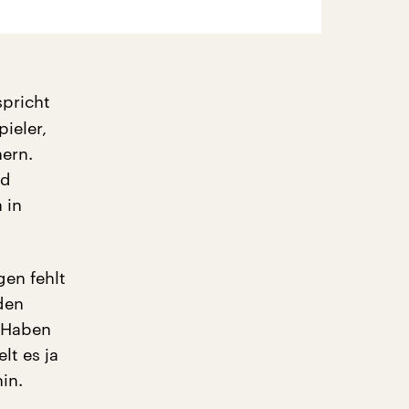
pricht
ieler,
hern.
nd
 in
gen fehlt
den
. Haben
lt es ja
in.