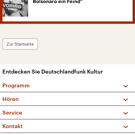
Bolsonaro ein Feind“
Zur Startseite
Entdecken Sie Deutschlandfunk Kultur
Programm
Vorschau und Rückschau
Hören
Sendungen und Podcasts
Livestream
Service
Musikliste
Frequenzen (UKW + DAB+)
FAQ
Kontakt
Kakadu – Das Kinderprogramm
Apps