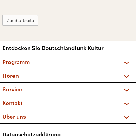
Zur Startseite
Entdecken Sie Deutschlandfunk Kultur
Programm
Vorschau und Rückschau
Hören
Sendungen und Podcasts
Livestream
Service
Musikliste
Frequenzen (UKW + DAB+)
FAQ
Kontakt
Kakadu – Das Kinderprogramm
Apps
Archiv
Hörerservice
Über uns
Newsletter
Social Media
Deutschlandradio
RSS
Datenschutzerklärung