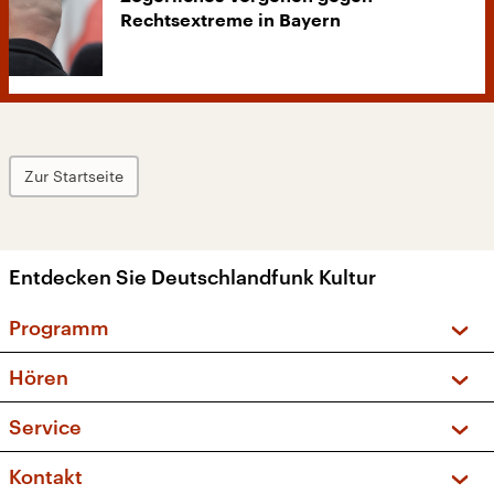
Rechtsextreme in Bayern
Zur Startseite
Entdecken Sie Deutschlandfunk Kultur
Programm
Vorschau und Rückschau
Hören
Sendungen und Podcasts
Livestream
Service
Musikliste
Frequenzen (UKW + DAB+)
FAQ
Kontakt
Kakadu – Das Kinderprogramm