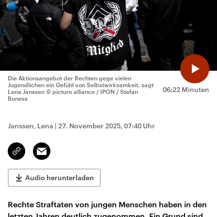
Die Aktionsangebot der Rechten gege vielen
Jugendlichen ein Gefühl von Selbstwirksamkeit, sagt
06:22 Minuten
Lena Janssen
© picture alliance / IPON / Stefan
Boness
Janssen, Lena
|
27. November 2025, 07:40 Uhr
Email
Link
kopieren/teilen
Audio herunterladen
Rechte Straftaten von jungen Menschen haben in den
letzten Jahren deutlich zugenommen. Ein Grund sind