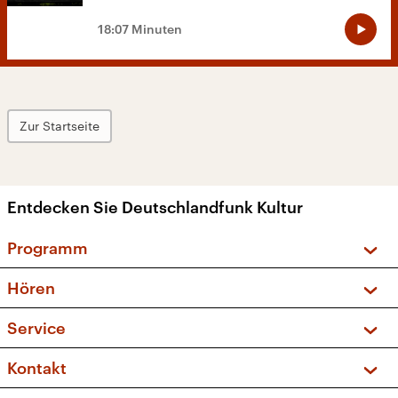
18:07 Minuten
Zur Startseite
Entdecken Sie Deutschlandfunk Kultur
Programm
Vorschau und Rückschau
Hören
Sendungen und Podcasts
Livestream
Service
Musikliste
Frequenzen (UKW + DAB+)
FAQ
Kontakt
Kakadu – Das Kinderprogramm
Apps
Archiv