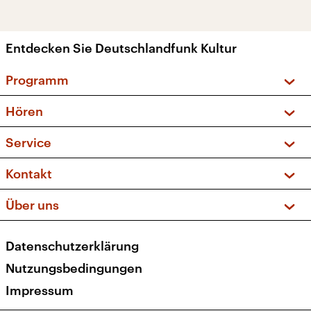
Entdecken Sie Deutschlandfunk Kultur
Programm
Vorschau und Rückschau
Hören
Sendungen und Podcasts
Livestream
Service
Musikliste
Frequenzen (UKW + DAB+)
FAQ
Kontakt
Kakadu – Das Kinderprogramm
Apps
Archiv
Hörerservice
Über uns
Newsletter
Social Media
Deutschlandradio
RSS
Datenschutzerklärung
Presse
Veranstaltungen
Nutzungsbedingungen
Karriere
Impressum
Transparenz