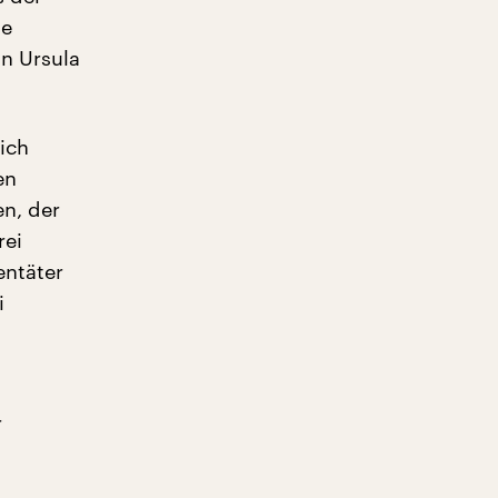
ie
in Ursula
ich
en
en, der
rei
entäter
i
r