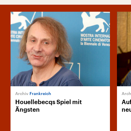
Frankreich
Houellebecqs Spiel mit
Au
Ängsten
ne