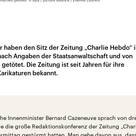
nschen getötet.
© dpa / picture alliance / Etienne Laurent
haben den Sitz der Zeitung „Charlie Hebdo“ i
nach Angaben der Staatsanwaltschaft und von
etötet. Die Zeitung ist seit Jahren für ihre
rikaturen bekannt.
che Innenminister Bernard Cazeneuve sprach von dre
die die große Redaktionskonferenz der Zeitung „Char
mittag gestürmt hatten. Man gehe davon aus, das