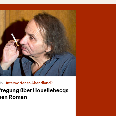
Unterworfenes Abendland?
fregung über Houellebecqs
uen Roman