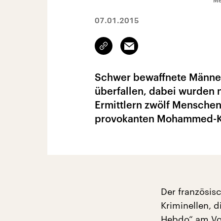
Me
07.01.2015
Link
Email
kopieren/teilen
Schwer bewaffnete Männer 
überfallen, dabei wurden 
Ermittlern zwölf Menschen g
provokanten Mohammed-Ka
Der französis
Kriminellen, 
Hebdo“ am Vor