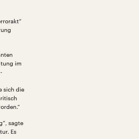
rrorakt“
erung
anten
itung im
-
 sich die
ritisch
orden.“
g“, sagte
ur. Es