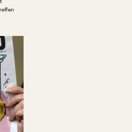
t
reffen