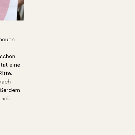
 neuen
ischen
tat eine
itte.
nach
außerdem
sei.