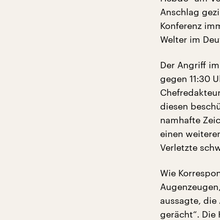
Anschlag gezi
Konferenz imm
Welter im Deu
Der Angriff i
gegen 11:30 U
Chefredakteur
diesen beschü
namhafte Zeic
einen weitere
Verletzte sch
Wie Korrespon
Augenzeugen, 
aussagte, die
gerächt“. Die 