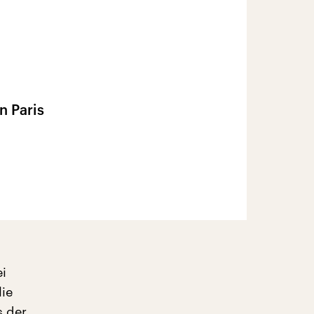
n Paris
i
lie
s der