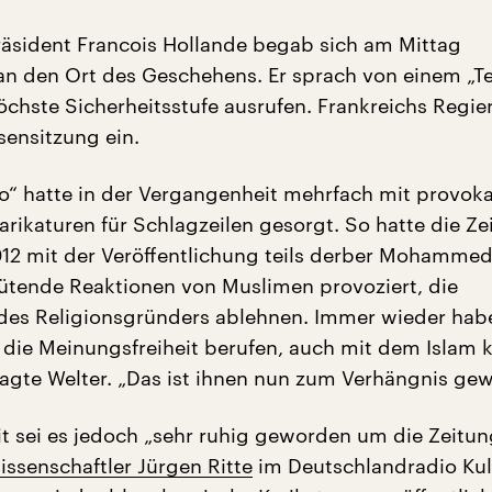
räsident Francois Hollande begab sich am Mittag
an den Ort des Geschehens. Er sprach von einem „Te
höchste Sicherheitsstufe ausrufen. Frankreichs Regi
isensitzung ein.
o“ hatte in der Vergangenheit mehrfach mit provok
katuren für Schlagzeilen gesorgt. So hatte die Ze
2 mit der Veröffentlichung teils derber Mohammed
ütende Reaktionen von Muslimen provoziert, die
es Religionsgründers ablehnen. Immer wieder habe
 die Meinungsfreiheit berufen, auch mit dem Islam k
gte Welter. „Das ist ihnen nun zum Verhängnis gew
eit sei es jedoch „sehr ruhig geworden um die Zeitun
issenschaftler Jürgen Ritte
im Deutschlandradio Kult