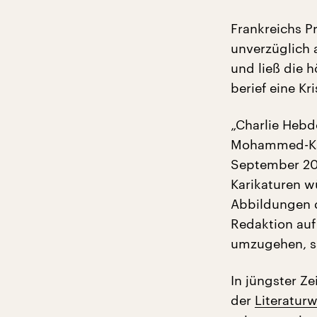
Frankreichs P
unverzüglich 
und ließ die 
berief eine Kr
„Charlie Hebd
Mohammed-Kari
September 201
Karikaturen w
Abbildungen d
Redaktion auf
umzugehen, sa
In jüngster Z
der
Literaturw