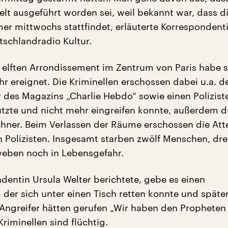
elt ausgeführt worden sei, weil bekannt war, dass d
er mittwochs stattfindet, erläuterte Korrespondent
tschlandradio Kultur.
m elften Arrondissement im Zentrum von Paris habe s
hr ereignet. Die Kriminellen erschossen dabei u.a. d
 des Magazins „Charlie Hebdo“ sowie einen Polizist
tzte und nicht mehr eingreifen konnte, außerdem d
hner. Beim Verlassen der Räume erschossen die Att
n Polizisten. Insgesamt starben zwölf Menschen, dre
weben noch in Lebensgefahr.
dentin Ursula Welter berichtete, gebe es einen
der sich unter einen Tisch retten konnte und späte
 Angreifer hätten gerufen „Wir haben den Propheten
Kriminellen sind flüchtig.