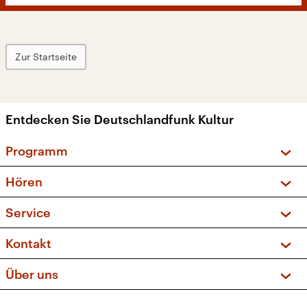
Zur Startseite
Entdecken Sie Deutschlandfunk Kultur
Programm
Vorschau und Rückschau
Hören
Sendungen und Podcasts
Livestream
Service
Musikliste
Frequenzen (UKW + DAB+)
FAQ
Kontakt
Kakadu – Das Kinderprogramm
Apps
Archiv
Hörerservice
Über uns
Newsletter
Social Media
Deutschlandradio
RSS