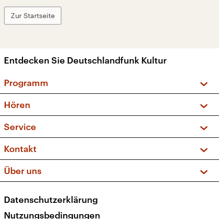
Zur Startseite
Entdecken Sie Deutschlandfunk Kultur
Programm
Vorschau und Rückschau
Hören
Sendungen und Podcasts
Livestream
Service
Musikliste
Frequenzen (UKW + DAB+)
FAQ
Kontakt
Kakadu – Das Kinderprogramm
Apps
Archiv
Hörerservice
Über uns
Newsletter
Social Media
Deutschlandradio
RSS
Datenschutzerklärung
Presse
Veranstaltungen
Nutzungsbedingungen