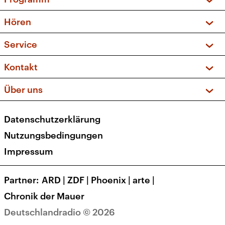
Vorschau und Rückschau
Hören
Sendungen und Podcasts
Livestream
Service
Musikliste
Frequenzen (UKW + DAB+)
FAQ
Kontakt
Kakadu – Das Kinderprogramm
Apps
Archiv
Hörerservice
Über uns
Newsletter
Social Media
Deutschlandradio
RSS
Datenschutzerklärung
Presse
Veranstaltungen
Nutzungsbedingungen
Karriere
Impressum
Transparenz
Korrekturen und Richtigstellungen
Partner
ARD
|
ZDF
|
Phoenix
|
arte
|
Barrierefreiheit
Chronik der Mauer
Deutschlandradio © 2026