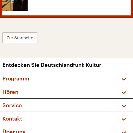
Zur Startseite
Entdecken Sie Deutschlandfunk Kultur
Programm
Vorschau und Rückschau
Hören
Sendungen und Podcasts
Livestream
Service
Musikliste
Frequenzen (UKW + DAB+)
FAQ
Kontakt
Kakadu – Das Kinderprogramm
Apps
Archiv
Hörerservice
Über uns