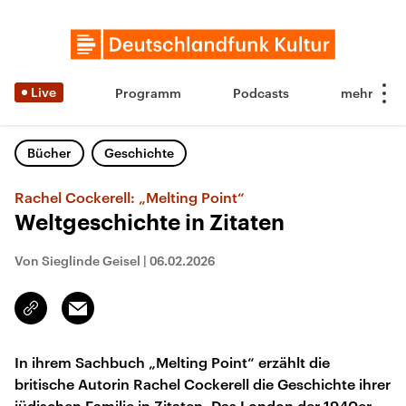
Live
Programm
Podcasts
Bücher
Geschichte
Rachel Cockerell: „Melting Point“
Weltgeschichte in Zitaten
Von Sieglinde Geisel
|
06.02.2026
Email
Link
kopieren/teilen
In ihrem Sachbuch „Melting Point“ erzählt die
britische Autorin Rachel Cockerell die Geschichte ihrer
jüdischen Familie in Zitaten. Das London der 1940er-