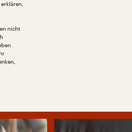
erklären,
en nicht
ch
 eben
hr
enken,