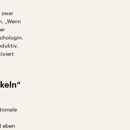
t zwar
n. „Wenn
er
chologin.
oduktiv.
iviert
ckeln“
tionale
d eben