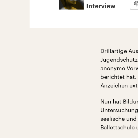
Interview
Drillartige A
Jugendschutzr
anonyme Vorwü
berichtet hat
.
Anzeichen ex
Nun hat Bildu
Untersuchungs
seelische und
Ballettschule