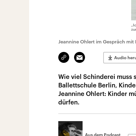
„I
zu
Jeannine Ohlert im Gespräch mit 
Link
Email
Audio her
kopieren/teilen
Wie viel Schinderei muss 
Ballettschule Berlin, Kind
Jeannine Ohlert: Kinder m
dürfen.
Aus dem Podcast