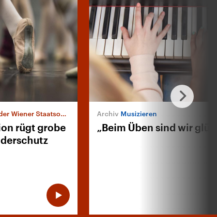
er Wiener Staatsoper
Musizieren
on rügt grobe
„Beim Üben sind wir glüc
nderschutz