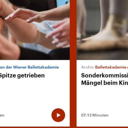
l an der Wiener Ballettakademie
Ballettakademie d
Spitze getrieben
Sonderkommissi
Mängel beim Ki
ten
07:13 Minuten