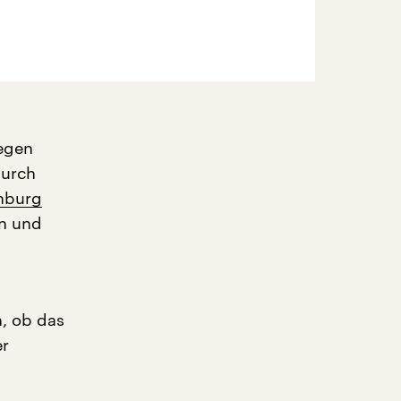
egen
durch
nburg
en und
, ob das
er