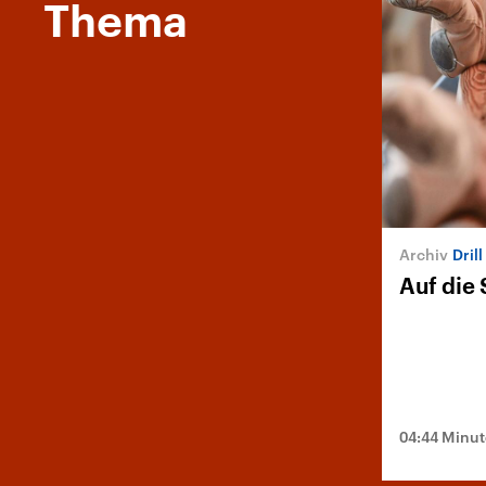
Thema
Dril
Auf die 
04:44 Minu