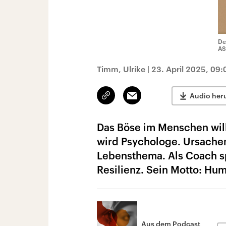
De
AS
Timm, Ulrike
|
23. April 2025, 09:
Link
Email
Audio her
kopieren/teilen
Das Böse im Menschen will
wird Psychologe. Ursache
Lebensthema. Als Coach sp
Resilienz. Sein Motto: Humo
Aus dem Podcast