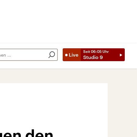
Seit
06:05
Uhr
Live
Studio 9
gen den