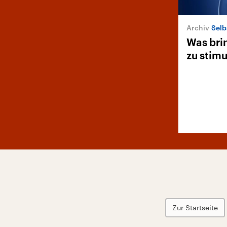
Selb
Was bri
zu stimu
Zur Startseite