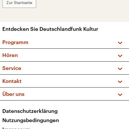
Zur Startseite
Entdecken Sie Deutschlandfunk Kultur
Programm
Vorschau und Rückschau
Hören
Sendungen und Podcasts
Livestream
Service
Musikliste
Frequenzen (UKW + DAB+)
FAQ
Kontakt
Kakadu – Das Kinderprogramm
Apps
Archiv
Hörerservice
Über uns
Newsletter
Social Media
Deutschlandradio
RSS
Datenschutzerklärung
Presse
Veranstaltungen
Nutzungsbedingungen
Karriere