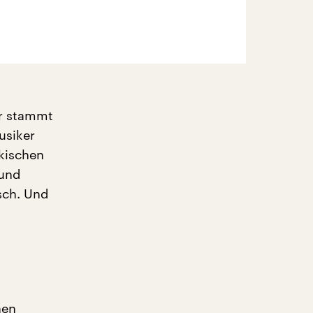
er stammt
usiker
kischen
 und
sch. Und
hen