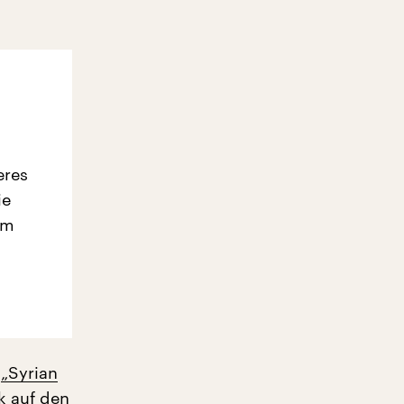
eres
ie
em
t
„Syrian
k auf den