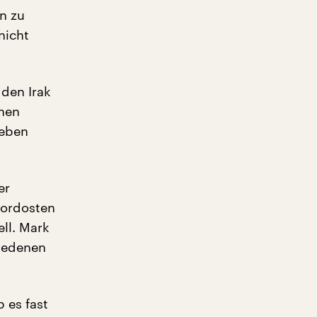
n zu
nicht
 den Irak
hen
 eben
er
Nordosten
ell. Mark
hiedenen
 es fast