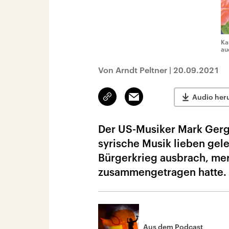
Ka
au
Von Arndt Peltner
|
20.09.2021
Link
Email
Audio her
kopieren/teilen
Der US-Musiker Mark Gergi
syrische Musik lieben gele
Bürgerkrieg ausbrach, mer
zusammengetragen hatte.
Aus dem Podcast