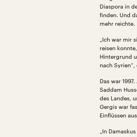
Diaspora in d
finden. Und d
mehr reichte.
„Ich war mir s
reisen konnt
Hintergrund u
nach Syrien“, 
Das war 1997. 
Saddam Hussei
des Landes, un
Gergis war fas
Einflüssen au
„In Damaskus 