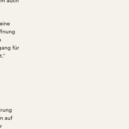
ahm auch
eine
ffnung
n
gang für
t.“
örung
n auf
r