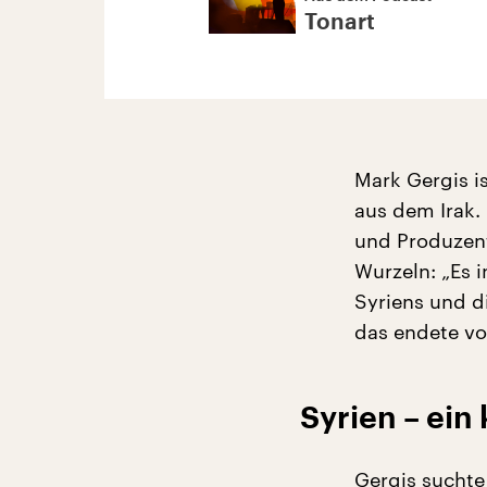
Tonart
Mark Gergis i
aus dem Irak. 
und Produzent
Wurzeln: „Es i
Syriens und d
das endete vo
Syrien – ein 
Gergis suchte