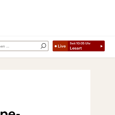
Seit
10:05
Uhr
Live
Lesart
ape-