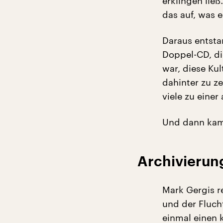
erklingen lie
das auf, was 
Daraus entsta
Doppel-CD, di
war, diese Ku
dahinter zu z
viele zu einer
Und dann kam d
Archivierun
Mark Gergis re
und der Fluch
einmal einen k