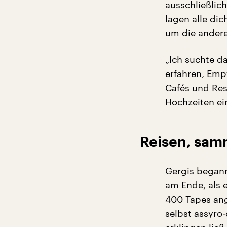
ausschließlich
lagen alle dic
um die anderen
„Ich suchte d
erfahren, Em
Cafés und Res
Hochzeiten ein
Reisen, sam
Gergis begann
am Ende, als e
400 Tapes ang
selbst assyro-