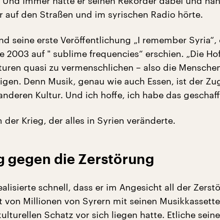
ß. Und immer hatte er seinen Rekorder dabei und n
er auf den Straßen und im syrischen Radio hörte.
nd seine erste Veröffentlichung „I remember Syria“, 
e 2003 auf " sublime frequencies“ erschien. „Die Ho
lturen quasi zu vermenschlichen – also die Mensche
eigen. Denn Musik, genau wie auch Essen, ist der Zu
 anderen Kultur. Und ich hoffe, ich habe das geschaff
er Krieg, der alles in Syrien veränderte.
g gegen die Zerstörung
alisierte schnell, dass er im Angesicht all der Zerst
t von Millionen von Syrern mit seinen Musikkassette
ulturellen Schatz vor sich liegen hatte. Etliche seine