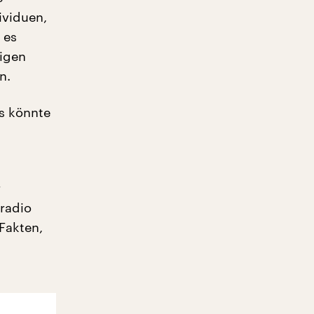
ividuen,
 es
tigen
n.
as könnte
r
radio
 Fakten,