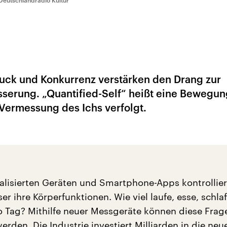
Deutschlandradio Kultur
ck und Konkurrenz verstärken den Drang zur
serung. „Quantified-Self“ heißt eine Bewegun
 Vermessung des Ichs verfolgt.
alisierten Geräten und Smartphone-Apps kontrollie
r ihre Körperfunktionen. Wie viel laufe, esse, schla
ro Tag? Mithilfe neuer Messgeräte können diese Frag
rden. Die Industrie investiert Milliarden in die neu