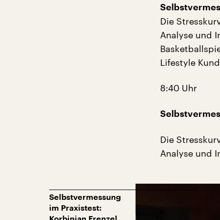
Selbstvermess
Die Stresskur
Analyse und I
Basketballspi
Lifestyle Kun
8:40 Uhr
Selbstvermess
Die Stresskur
Analyse und I
Selbstvermessung
im Praxistest:
Korbinian Frenzel