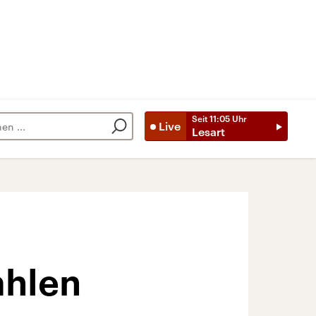
Seit
11:05
Uhr
Live
Lesart
ahlen