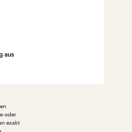
g aus
ren
fe oder
en exakt
e