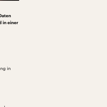
 Daten
 in einer
ng in