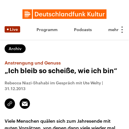
Live
Programm
Podcasts
Archiv
Anstrengung und Genuss
„Ich bleib so scheiße, wie ich bin“
Rebecca Niazi-Shahabi im Gespräch mit Ute Welty
|
31.12.2013
Email
Link
kopieren/teilen
Viele Menschen quälen sich zum Jahresende mit
guten Vorsätzen, von denen dann viele wieder mal