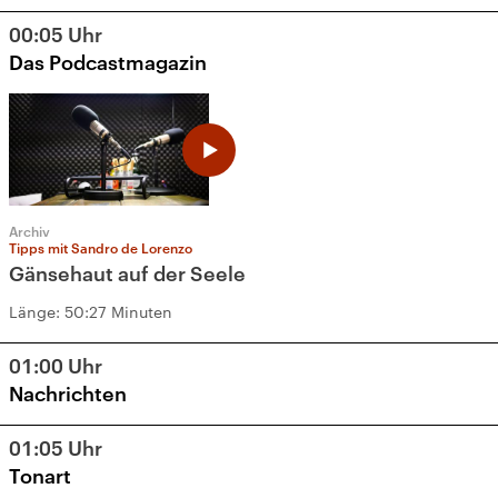
15
16
17
18
19
20
21
00:05
Uhr
22
23
24
25
26
27
28
Das Podcastmagazin
29
30
31
1
2
3
4
Archiv
Tipps mit Sandro de Lorenzo
Gänsehaut auf der Seele
Länge:
50:27 Minuten
01:00
Uhr
Nachrichten
01:05
Uhr
Tonart