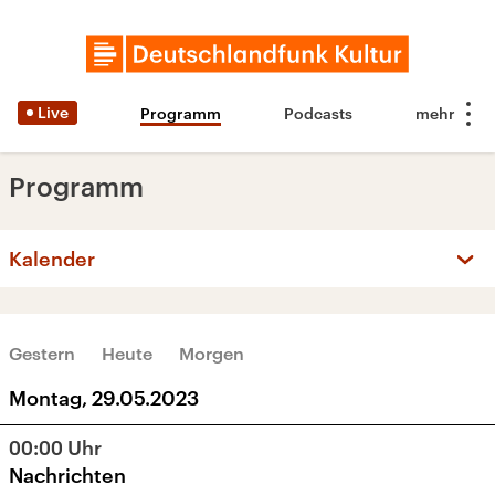
Live
Programm
Podcasts
Programm
Kalender
‹
›
MAI 2023
Gestern
Heute
Morgen
Mo
Di
Mi
Do
Fr
Sa
So
Montag, 29.05.2023
1
2
3
4
5
6
7
00:00
Uhr
8
9
10
11
12
13
14
Nachrichten